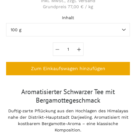
inkl. MwSt., zzgl. Versand
Grundpreis
77,00 €
/
kg
pro
Inhalt
Variante auswählen
Zum Einkaufswagen hinzufügen
Notify
Aromatisierter Schwarzer Tee mit
me
Bergamottegeschmack
when
this
product
Duftig-zarte Pflückung aus den Hochlagen des Himalayas
is
nahe der Distrikt-Hauptstadt Darjeeling. Aromatisiert mit
available:
kostbarem Bergamotte-Aroma – eine klassische
Komposition.