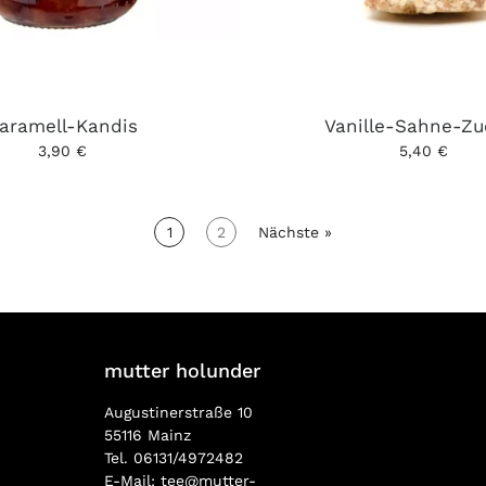
aramell-Kandis
Vanille-Sahne-Zu
3,90 €
5,40 €
1
2
Nächste »
mutter holunder
Augustinerstraße 10
55116 Mainz
Tel. 06131/4972482
E-Mail:
tee@mutter-