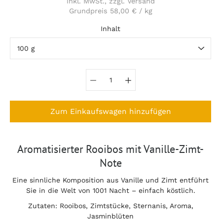
inkl. MwSt., zzgl. Versand
Grundpreis
58,00 €
/
kg
pro
Inhalt
Variante auswählen
Zum Einkaufswagen hinzufügen
Notify
Aromatisierter Rooibos mit Vanille-Zimt-
me
Note
when
this
product
Eine sinnliche Komposition aus Vanille und Zimt entführt
is
Sie in die Welt von 1001 Nacht – einfach köstlich.
available:
Zutaten: Rooibos, Zimtstücke, Sternanis, Aroma,
Jasminblüten