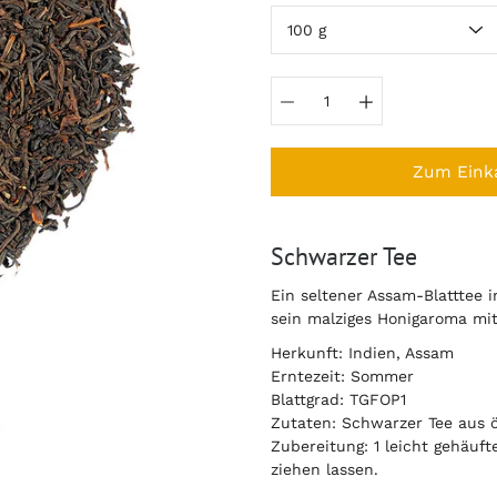
auswählen
Zum Eink
Notify
Schwarzer Tee
me
when
Ein seltener Assam-Blatttee i
this
sein malziges Honigaroma mit
product
is
Herkunft: Indien, Assam
available:
Erntezeit: Sommer
Blattgrad: TGFOP1
Zutaten: Schwarzer Tee aus 
Zubereitung: 1 leicht gehäuft
ziehen lassen.