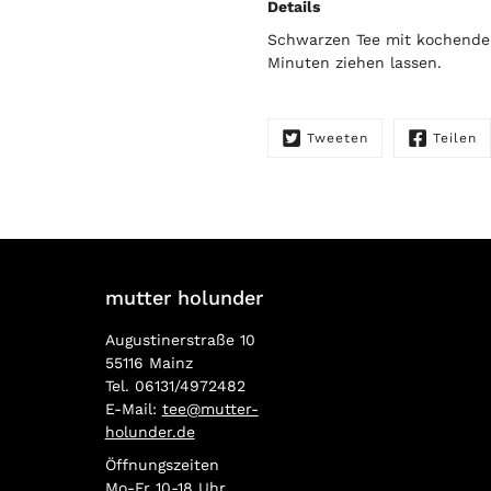
Details
Schwarzen Tee mit kochende
Minuten ziehen lassen.
Tweeten
Teilen
mutter holunder
Augustinerstraße 10
55116 Mainz
Tel. 06131/4972482
E-Mail:
tee@mutter-
holunder.de
Öffnungszeiten
Mo-Fr 10-18 Uhr