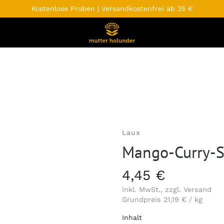
Kostenlose Proben | Versandkostenfrei ab 35 €
Laux
Mango-Curry-S
4,45 €
inkl. MwSt., zzgl. Versand
Grundpreis
21,19 €
/
kg
pro
Variante
Inhalt