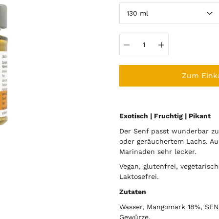
auswählen
Zum Eink
Notify
Exotisch | Fruchtig | Pikant
me
when
Der Senf passt wunderbar zu
this
product
oder geräuchertem Lachs. Auc
is
Marinaden sehr lecker.
available:
Vegan, glutenfrei, vegetarisc
Laktosefrei.
Zutaten
Wasser, Mangomark 18%, SENF
Gewürze.