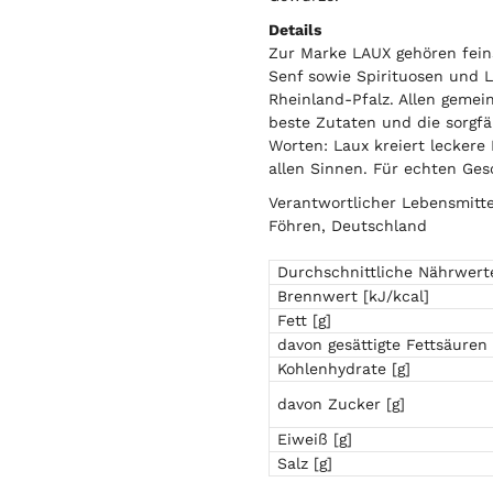
Details
Zur Marke LAUX gehören fein
Senf sowie Spirituosen und L
Rheinland-Pfalz. Allen geme
beste Zutaten und die sorgfä
Worten: Laux kreiert leckere
allen Sinnen. Für echten Ge
Verantwortlicher Lebensmitt
Föhren, Deutschland
Durchschnittliche Nährwert
Brennwert [kJ/kcal]
Fett [g]
davon gesättigte Fettsäuren 
Kohlenhydrate [g]
davon Zucker [g]
Eiweiß [g]
Salz [g]