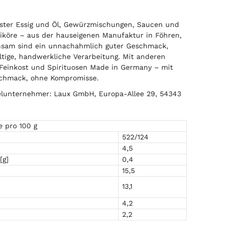
ster Essig und Öl, Gewürzmischungen, Saucen und
iköre – aus der hauseigenen Manufaktur in Föhren,
insam sind ein unnachahmlich guter Geschmack,
ltige, handwerkliche Verarbeitung. Mit anderen
 Feinkost und Spirituosen Made in Germany – mit
schmack, ohne Kompromisse.
elunternehmer: Laux GmbH, Europa-Allee 29, 54343
e pro 100 g
522/124
4,5
[g]
0,4
15,5
13,1
4,2
2,2