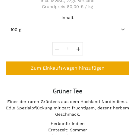
inkl. MwSt., zzgl. Versand
Grundpreis
80,00 €
/
kg
pro
Inhalt
Variante auswählen
Zum Einkaufswagen hinzufügen
Notify
Grüner Tee
me
when
Einer der raren Grüntees aus dem Hochland Nordindiens.
this
Edle Spezialpflückung mit zart fruchtigem, dezent herbem
product
is
Geschmack.
available:
Herkunft: Indien
Erntezeit: Sommer