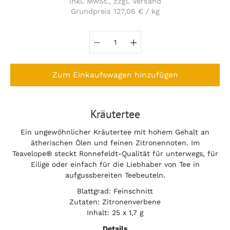
inkl. MwSt., zzgl. Versand
Grundpreis
127,06 €
/
kg
pro
Variante auswählen
Zum Einkaufswagen hinzufügen
Notify
Kräutertee
me
when
Ein ungewöhnlicher Kräutertee mit hohem Gehalt an
this
ätherischen Ölen und feinen Zitronennoten. Im
product
is
Teavelope® steckt Ronnefeldt-Qualität für unterwegs, für
available:
Eilige oder einfach für die Liebhaber von Tee in
aufgussbereiten Teebeuteln.
Blattgrad: Feinschnitt
Zutaten: Zitronenverbene
Inhalt: 25 x 1,7 g
Details