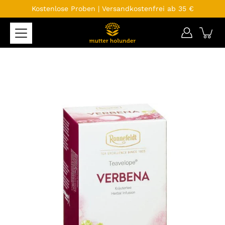
Inhalte
Kostenlose Proben | Versandkostenfrei ab 35 €
überspringen