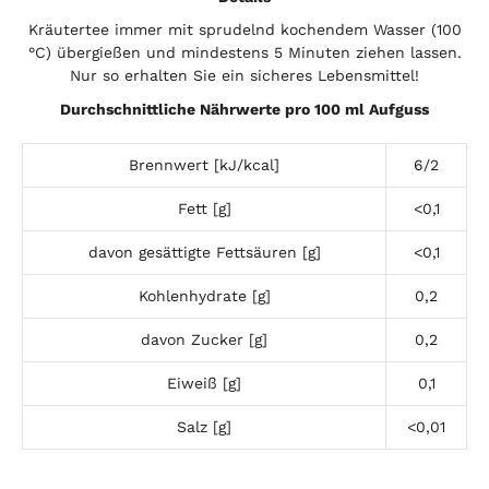
Kräutertee immer mit sprudelnd kochendem Wasser (100
°C) übergießen und mindestens 5 Minuten ziehen lassen.
Nur so erhalten Sie ein sicheres Lebensmittel!
Durchschnittliche Nährwerte pro 100 ml Aufguss
Brennwert [kJ/kcal]
6/2
Fett [g]
<0,1
davon gesättigte Fettsäuren [g]
<0,1
Kohlenhydrate [g]
0,2
davon Zucker [g]
0,2
Eiweiß [g]
0,1
Salz [g]
<0,01